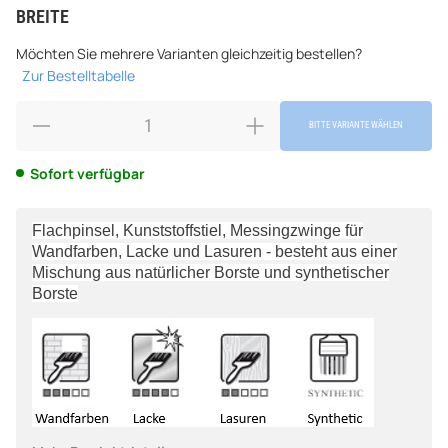
BREITE
wählen
Bitte wählen Sie eine Variation.
Möchten Sie mehrere Varianten gleichzeitig bestellen?
Zur Bestelltabelle
BITTE VARIANTE WÄHLEN
Sofort verfügbar
Flachpinsel, Kunststoffstiel, Messingzwinge für
Wandfarben, Lacke und Lasuren - besteht aus einer
Mischung aus natürlicher Borste und synthetischer
Borste