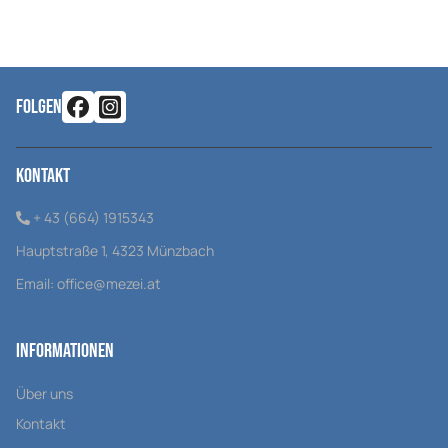
MIXBRISTLE
besteht aus einer Mischung aus natürliche
Borste und synthetischer Borste
FOLGEN
Kontakt
+ 43 (664) 1915343
Hauptstraße 1, 4323 Münzbach
Email:
office@mezei.at
Informationen
Über uns
Kontakt