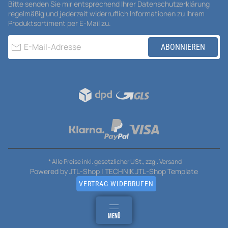
Bitte senden Sie mir entsprechend Ihrer
Datenschutzerklärung
regelmäßig und jederzeit widerruflich Informationen zu Ihrem
Produktsortiment per E-Mail zu.
E-Mail-Adresse
ABONNIEREN
* Alle Preise inkl. gesetzlicher USt., zzgl.
Versand
Powered by
JTL-Shop
|
TECHNIK JTL-Shop Template
VERTRAG WIDERRUFEN
ANMELDEN
MENÜ
WARENKORB