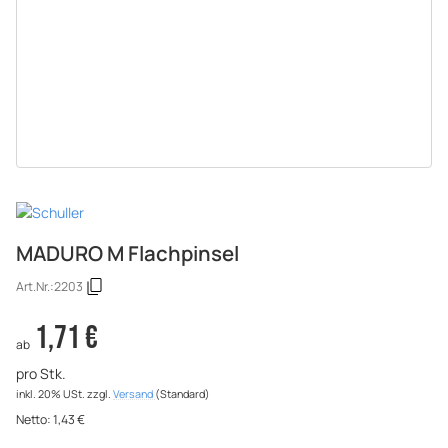
MADURO M Flachpinsel
Art.Nr.:
2203
1,71 €
ab
pro Stk.
inkl. 20% USt.
zzgl.
Versand
(Standard)
Netto:
1,43
€